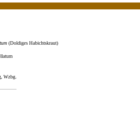
atum
(Doldiges Habichtskraut)
llatum
g, Wzbg.