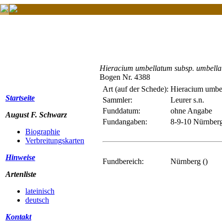
Hieracium umbellatum subsp. umbell
Bogen Nr. 4388
Art (auf der Schede):
Hieracium umbe
Startseite
Sammler:
Leurer s.n.
Funddatum:
ohne Angabe
August F. Schwarz
Fundangaben:
8-9-10 Nürnber
Biographie
Verbreitungskarten
Hinweise
Fundbereich:
Nürnberg ()
Artenliste
lateinisch
deutsch
Kontakt