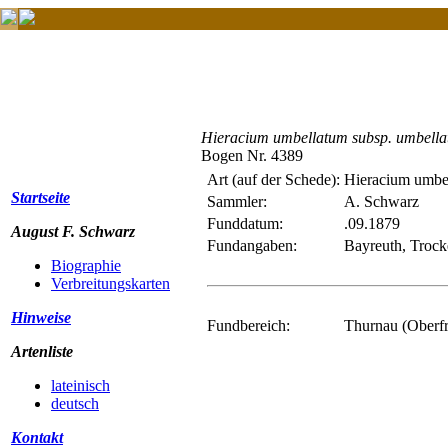
Hieracium umbellatum subsp. umbell
Bogen Nr. 4389
Art (auf der Schede):
Hieracium umbe
Startseite
Sammler:
A. Schwarz
Funddatum:
.09.1879
August F. Schwarz
Fundangaben:
Bayreuth, Trock
Biographie
Verbreitungskarten
Hinweise
Fundbereich:
Thurnau (Oberf
Artenliste
lateinisch
deutsch
Kontakt