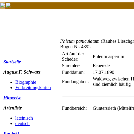
Phleum paniculatum
(Rauhes Lieschgr
Bogen Nr. 4395
Art (auf der
Phleum asperum
Schede):
Startseite
Sammler:
Kraenzle
August F. Schwarz
Funddatum:
17.07.1890
Waldweg zwischen Ha
Fundangaben:
Biographie
sind ziemlich häufig
Verbreitungskarten
Hinweise
Artenliste
Fundbereich:
Guntersrieth (Mittelf
lateinisch
deutsch
Kontakt