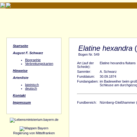
Startseite
Elatine hexandra
(
August F. Schwarz
Bogen Nr. 549
Biographie
Art (auf der
Elatine hexandra fluitans
Verbreitungskarten
Schede):
Hinweise
Sammler:
A. Schwarz
Funddatum:
30.09.1874
Artenliste
Fundangaben:
im Badeweiher beim groß
lateinisch
Schleuse am durchgezo
deutsch
Kontakt
Impressum
Fundbereich:
Nürnberg-Gleißhammer (M
Regierung von Mittelfranken