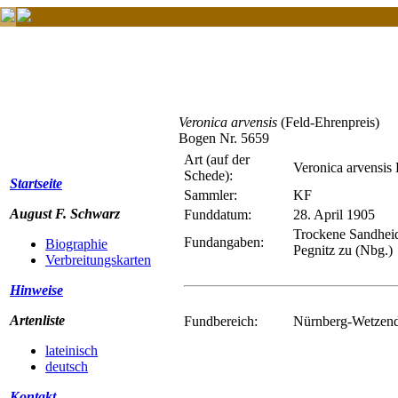
Veronica arvensis
(Feld-Ehrenpreis)
Bogen Nr. 5659
Art (auf der
Veronica arvensis 
Schede):
Startseite
Sammler:
KF
August F. Schwarz
Funddatum:
28. April 1905
Trockene Sandheid
Fundangaben:
Biographie
Pegnitz zu (Nbg.)
Verbreitungskarten
Hinweise
Artenliste
Fundbereich:
Nürnberg-Wetzend
lateinisch
deutsch
Kontakt