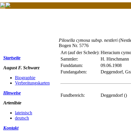
Pilosella cymosa subsp. nestleri
(Nestl
Bogen Nr. 5776
Art (auf der Schede):
Hieracium cym
Startseite
Sammler:
H. Hirschmann
Funddatum:
09.06.1908
August F. Schwarz
Fundangaben:
Deggendorf, Gra
Biographie
Verbreitungskarten
Hinweise
Fundbereich:
Deggendorf ()
Artenliste
lateinisch
deutsch
Kontakt