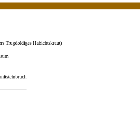
ers Trugdoldiges Habichtskraut)
osum
nitsteinbruch