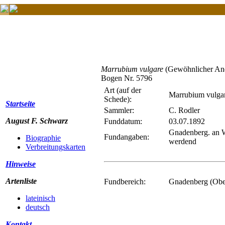
Marrubium vulgare
(Gewöhnlicher An
Bogen Nr. 5796
Art (auf der
Marrubium vulga
Schede):
Startseite
Sammler:
C. Rodler
August F. Schwarz
Funddatum:
03.07.1892
Gnadenberg. an 
Fundangaben:
Biographie
werdend
Verbreitungskarten
Hinweise
Artenliste
Fundbereich:
Gnadenberg (Obe
lateinisch
deutsch
Kontakt