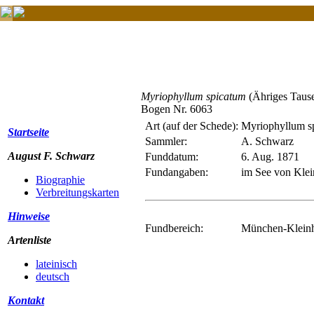
Myriophyllum spicatum
(Ähriges Tause
Bogen Nr. 6063
Art (auf der Schede):
Myriophyllum s
Startseite
Sammler:
A. Schwarz
August F. Schwarz
Funddatum:
6. Aug. 1871
Fundangaben:
im See von Klei
Biographie
Verbreitungskarten
Hinweise
Fundbereich:
München-Kleinh
Artenliste
lateinisch
deutsch
Kontakt