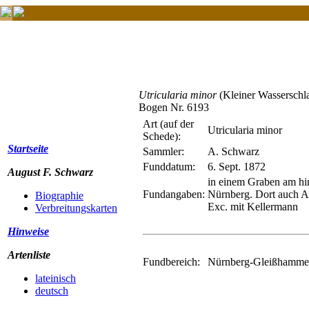
Utricularia minor
(Kleiner Wasserschl
Bogen Nr. 6193
Art (auf der
Utricularia minor
Schede):
Startseite
Sammler:
A. Schwarz
Funddatum:
6. Sept. 1872
August F. Schwarz
in einem Graben am hin
Fundangaben:
Nürnberg. Dort auch A
Biographie
Exc. mit Kellermann
Verbreitungskarten
Hinweise
Artenliste
Fundbereich:
Nürnberg-Gleißhammer 
lateinisch
deutsch