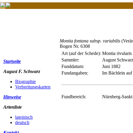
Montia fontana subsp. variabilis
(Verän
Bogen Nr. 6308
Art (auf der Schede):
Montia rivulari
Sammler:
August Schwar
Startseite
Funddatum:
Juni 1882
August F. Schwarz
Fundangaben:
Im Bächlein auf
Biographie
Verbreitungskarten
Fundbereich:
Nürnberg-Sankt 
Hinweise
Artenliste
lateinisch
deutsch
Kontakt