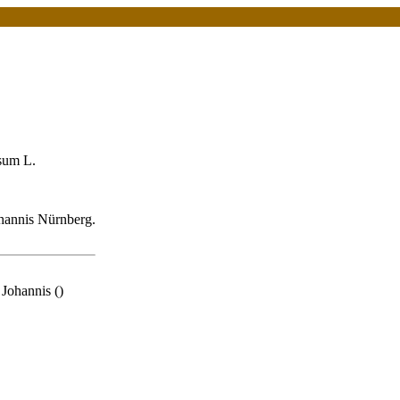
sum L.
ohannis Nürnberg.
Johannis ()