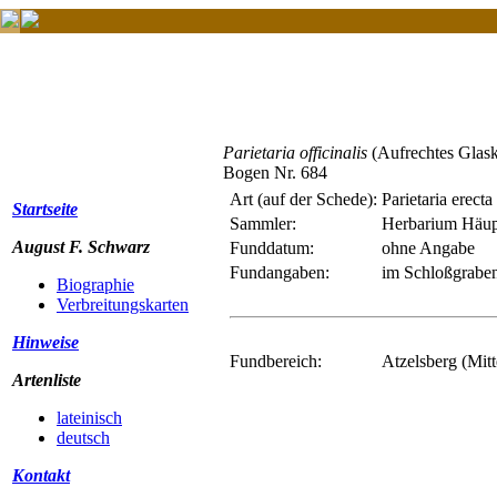
Parietaria officinalis
(Aufrechtes Glask
Bogen Nr. 684
Art (auf der Schede):
Parietaria erecta
Startseite
Sammler:
Herbarium Häup
August F. Schwarz
Funddatum:
ohne Angabe
Fundangaben:
im Schloßgraben
Biographie
Verbreitungskarten
Hinweise
Fundbereich:
Atzelsberg (Mitt
Artenliste
lateinisch
deutsch
Kontakt