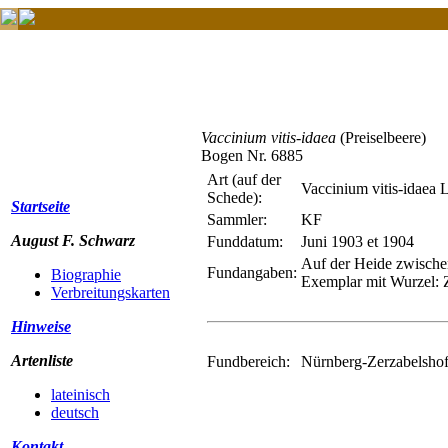
Vaccinium vitis-idaea
(Preiselbeere)
Bogen Nr. 6885
Art (auf der
Vaccinium vitis-idaea L
Schede):
Startseite
Sammler:
KF
August F. Schwarz
Funddatum:
Juni 1903 et 1904
Auf der Heide zwische
Fundangaben:
Biographie
Exemplar mit Wurzel: Z
Verbreitungskarten
Hinweise
Artenliste
Fundbereich:
Nürnberg-Zerzabelshofe
lateinisch
deutsch
Kontakt