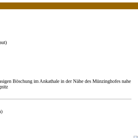
ut)
grasigen Böschung im Ankathale in der Nähe des Münzinghofes nahe
gnitz
n)