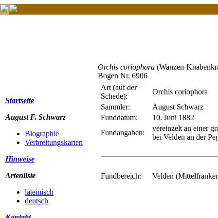
Orchis coriophora
(Wanzen-Knabenkra
Bogen Nr. 6906
Art (auf der
Orchis coriophora
Schede):
Startseite
Sammler:
August Schwarz
August F. Schwarz
Funddatum:
10. Juni 1882
vereinzelt an einer 
Fundangaben:
Biographie
bei Velden an der Pe
Verbreitungskarten
Hinweise
Artenliste
Fundbereich:
Velden (Mittelfranke
lateinisch
deutsch
Kontakt