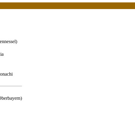
ennessel)
ia
Monachi
berbayern)