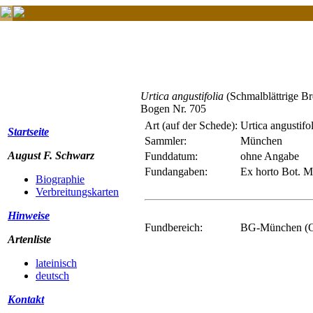
Urtica angustifolia
(Schmalblättrige Br
Bogen Nr. 705
Art (auf der Schede):
Urtica angustifol
Startseite
Sammler:
München
August F. Schwarz
Funddatum:
ohne Angabe
Fundangaben:
Ex horto Bot. 
Biographie
Verbreitungskarten
Hinweise
Fundbereich:
BG-München (O
Artenliste
lateinisch
deutsch
Kontakt