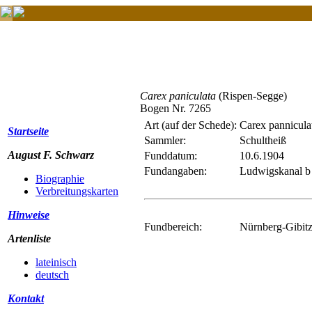
Carex paniculata
(Rispen-Segge)
Bogen Nr. 7265
Art (auf der Schede):
Carex panniculat
Startseite
Sammler:
Schultheiß
August F. Schwarz
Funddatum:
10.6.1904
Fundangaben:
Ludwigskanal b
Biographie
Verbreitungskarten
Hinweise
Fundbereich:
Nürnberg-Gibitz
Artenliste
lateinisch
deutsch
Kontakt