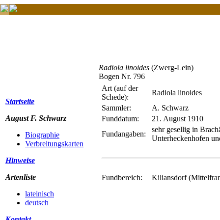
Radiola linoides
(Zwerg-Lein)
Bogen Nr. 796
Art (auf der
Radiola linoides
Schede):
Startseite
Sammler:
A. Schwarz
August F. Schwarz
Funddatum:
21. August 1910
sehr gesellig in Brac
Fundangaben:
Biographie
Unterheckenhofen und
Verbreitungskarten
Hinweise
Artenliste
Fundbereich:
Kiliansdorf (Mittelfra
lateinisch
deutsch
Kontakt