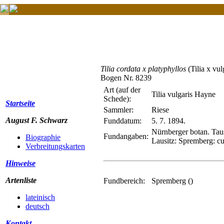
Tilia cordata x platyphyllos
(Tilia x vu
Bogen Nr. 8239
Art (auf der
Tilia vulgaris Hayne
Schede):
Startseite
Sammler:
Riese
August F. Schwarz
Funddatum:
5. 7. 1894.
Nürnberger botan. Taus
Fundangaben:
Biographie
Lausitz: Spremberg: cul
Verbreitungskarten
Hinweise
Artenliste
Fundbereich:
Spremberg ()
lateinisch
deutsch
Kontakt