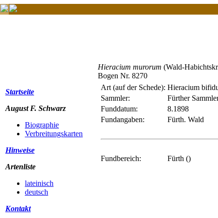
Hieracium murorum
(Wald-Habichtskr
Bogen Nr. 8270
Art (auf der Schede):
Hieracium bifi
Startseite
Sammler:
Fürther Sammle
August F. Schwarz
Funddatum:
8.1898
Fundangaben:
Fürth. Wald
Biographie
Verbreitungskarten
Hinweise
Fundbereich:
Fürth ()
Artenliste
lateinisch
deutsch
Kontakt