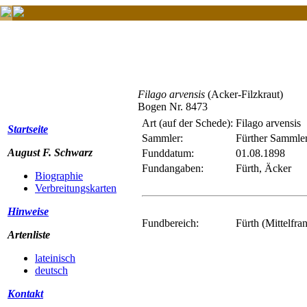
Filago arvensis
(Acker-Filzkraut)
Bogen Nr. 8473
Art (auf der Schede):
Filago arvensis
Startseite
Sammler:
Fürther Sammle
August F. Schwarz
Funddatum:
01.08.1898
Fundangaben:
Fürth, Äcker
Biographie
Verbreitungskarten
Hinweise
Fundbereich:
Fürth (Mittelfra
Artenliste
lateinisch
deutsch
Kontakt