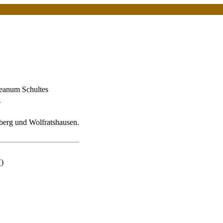
eanum Schultes
z
erg und Wolfratshausen.
()